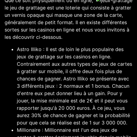
Que ce soit physiquement ou en ligne,
le jeu de grattage est une loterie qui consiste à gratter
un vernis opaque qui masque une zone de la carte,
généralement de petit format. Il en existe différentes
sortes sur les casinos en ligne et nous vous invitons à
les découvrir ci-dessous.
Astro Illiko : Il est de loin le plus populaire des
jeux de grattage sur les casinos en ligne.
Contrairement aux autres types de jeux de cartes
à gratter sur mobile, il offre deux fois plus de
chances de gagner. Astro Illiko se présente avec
3 différents jeux : 2 normaux et 1 bonus. Chacun
d'entre eux peut donner lieu à un gain. Pour y
jouer, la mise minimale est de 2€ et il peut vous
rapporter jusqu'à 20 000 euros. À ce jeu, vous
aurez 30% de chance de gagner et la probabilité
pour que cela se réalise est de 1 sur 3 000 000.
Millionaire : Millionnaire est l'un des jeux de