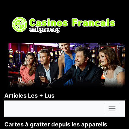
Articles Les + Lus
Cartes à gratter depuis les appareils