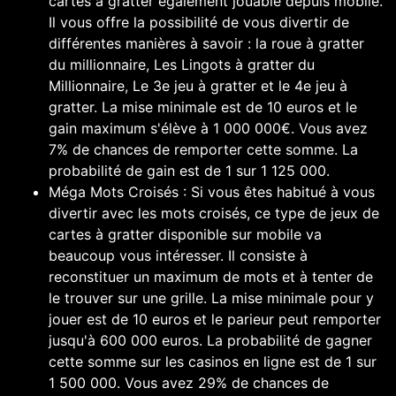
cartes à gratter également jouable depuis mobile.
Il vous offre la possibilité de vous divertir de
différentes manières à savoir : la roue à gratter
du millionnaire, Les Lingots à gratter du
Millionnaire, Le 3e jeu à gratter et le 4e jeu à
gratter. La mise minimale est de 10 euros et le
gain maximum s'élève à 1 000 000€. Vous avez
7% de chances de remporter cette somme. La
probabilité de gain est de 1 sur 1 125 000.
Méga Mots Croisés : Si vous êtes habitué à vous
divertir avec les mots croisés, ce type de jeux de
cartes à gratter disponible sur mobile va
beaucoup vous intéresser. Il consiste à
reconstituer un maximum de mots et à tenter de
le trouver sur une grille. La mise minimale pour y
jouer est de 10 euros et le parieur peut remporter
jusqu'à 600 000 euros. La probabilité de gagner
cette somme sur les casinos en ligne est de 1 sur
1 500 000. Vous avez 29% de chances de