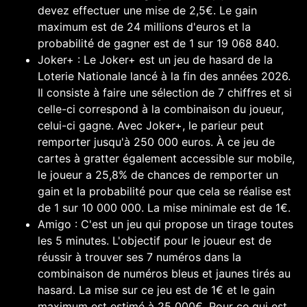
devez effectuer une mise de 2,5€. Le gain
maximum est de 24 millions d'euros et la
probabilité de gagner est de 1 sur 19 068 840.
Joker+ : Le Joker+ est un jeu de hasard de la
Loterie Nationale lancé à la fin des années 2026.
Il consiste à faire une sélection de 7 chiffres et si
celle-ci correspond à la combinaison du joueur,
celui-ci gagne. Avec Joker+, le parieur peut
remporter jusqu'à 250 000 euros. À ce jeu de
cartes à gratter également accessible sur mobile,
le joueur a 25,8% de chances de remporter un
gain et la probabilité pour que cela se réalise est
de 1 sur 10 000 000. La mise minimale est de 1€.
Amigo : C'est un jeu qui propose un tirage toutes
les 5 minutes. L'objectif pour le joueur est de
réussir à trouver ses 7 numéros dans la
combinaison de numéros bleus et jaunes tirés au
hasard. La mise sur ce jeu est de 1€ et le gain
maximum est estimé à 25 000€. Pour ce qui est