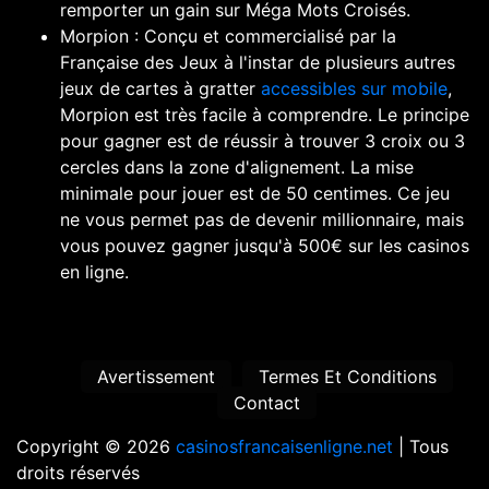
remporter un gain sur Méga Mots Croisés.
Morpion : Conçu et commercialisé par la
Française des Jeux à l'instar de plusieurs autres
jeux de cartes à gratter
accessibles sur mobile
,
Morpion est très facile à comprendre. Le principe
pour gagner est de réussir à trouver 3 croix ou 3
cercles dans la zone d'alignement. La mise
minimale pour jouer est de 50 centimes. Ce jeu
ne vous permet pas de devenir millionnaire, mais
vous pouvez gagner jusqu'à 500€ sur les casinos
en ligne.
Avertissement
Termes Et Conditions
Contact
Copyright © 2026
casinosfrancaisenligne.net
| Tous
droits réservés