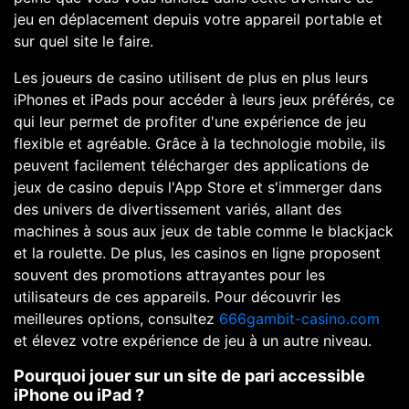
jeu en déplacement depuis votre appareil portable et
sur quel site le faire.
Les joueurs de casino utilisent de plus en plus leurs
iPhones et iPads pour accéder à leurs jeux préférés, ce
qui leur permet de profiter d'une expérience de jeu
flexible et agréable. Grâce à la technologie mobile, ils
peuvent facilement télécharger des applications de
jeux de casino depuis l'App Store et s'immerger dans
des univers de divertissement variés, allant des
machines à sous aux jeux de table comme le blackjack
et la roulette. De plus, les casinos en ligne proposent
souvent des promotions attrayantes pour les
utilisateurs de ces appareils. Pour découvrir les
meilleures options, consultez
666gambit-casino.com
et élevez votre expérience de jeu à un autre niveau.
Pourquoi jouer sur un site de pari accessible
iPhone ou iPad ?