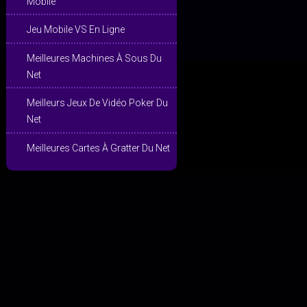
Mobile
Jeu Mobile VS En Ligne
Meilleures Machines À Sous Du
Net
Meilleurs Jeux De Vidéo Poker Du
Net
Meilleures Cartes À Gratter Du Net