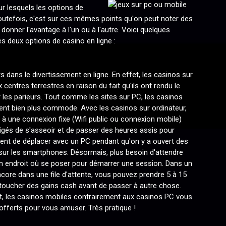
sur lesquels les options de
outefois, c'est sur ces mêmes points qu'on peut noter des
donner l'avantage à l'un ou à l'autre. Voici quelques
s deux options de casino en ligne :
s dans le divertissement en ligne. En effet, les casinos sur
 centres terrestres en raison du fait qu'ils ont rendu le
 les parieurs. Tout comme les sites sur PC, les casinos
ent bien plus commode. Avec les casinos sur ordinateur,
r à une connexion fixe (Wifi public ou connexion mobile)
bligés de s'asseoir et de passer des heures assis pour
ident de déplacer avec un PC pendant qu'on y a ouvert des
e sur les smartphones. Désormais, plus besoin d'attendre
 un endroit où se poser pour démarrer une session. Dans un
core dans une file d'attente, vous pouvez prendre 5 à 15
toucher des gains cash avant de passer à autre chose.
t, les casinos mobiles contrairement aux casinos PC vous
offerts pour vous amuser. Très pratique !