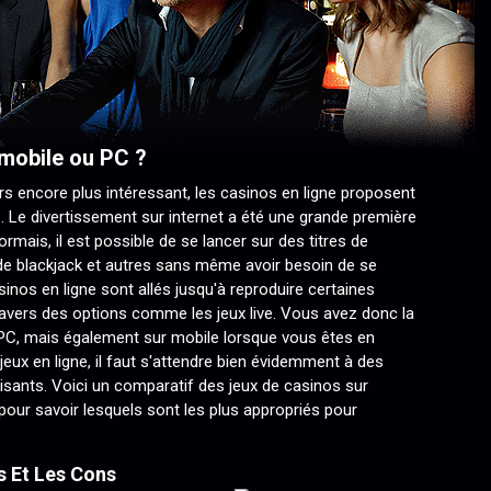
 mobile ou PC ?
rs encore plus intéressant, les casinos en ligne proposent
 Le divertissement sur internet a été une grande première
mais, il est possible de se lancer sur des titres de
 de blackjack et autres sans même avoir besoin de se
sinos en ligne sont allés jusqu'à reproduire certaines
travers des options comme les jeux live. Vous avez donc la
r PC, mais également sur mobile lorsque vous êtes en
ux en ligne, il faut s'attendre bien évidemment à des
uisants. Voici un comparatif des jeux de casinos sur
pour savoir lesquels sont les plus appropriés pour
s Et Les Cons