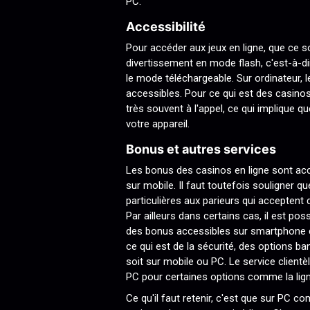
PC.
Accessibilité
Pour accéder aux jeux en ligne, que ce so
divertissement en mode flash, c'est-à-di
le mode téléchargeable. Sur ordinateur
accessibles. Pour ce qui est des casino
très souvent à l'appel, ce qui implique q
votre appareil.
Bonus et autres services
Les bonus des casinos en ligne sont a
sur mobile. Il faut toutefois souligner 
particulières aux parieurs qui acceptent 
Par ailleurs dans certains cas, il est po
des bonus accessibles sur smartphone co
ce qui est de la sécurité, des options b
soit sur mobile ou PC. Le service clientè
PC pour certaines options comme la lign
Ce qu'il faut retenir, c'est que sur PC 